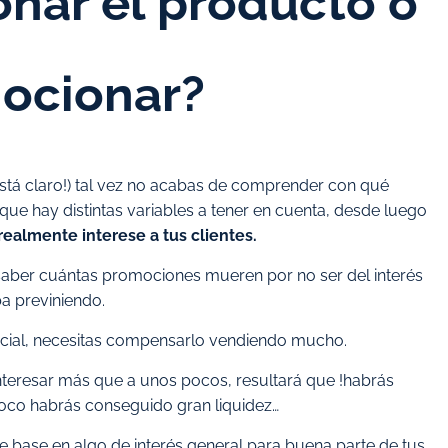
nar el producto o
mocionar?
 está claro!) tal vez no acabas de comprender con qué
ue hay distintas variables a tener en cuenta, desde luego
ealmente interese a tus clientes.
saber cuántas promociones mueren por no ser del interés
ba previniendo.
cial, necesitas compensarlo vendiendo mucho.
interesar más que a unos pocos, resultará que !habrás
oco habrás conseguido gran liquidez…
 base en algo de interés general para buena parte de tus