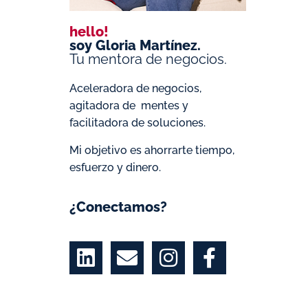
hello!
soy Gloria Martínez.
Tu mentora de negocios.
Aceleradora de negocios,
agitadora de mentes y
facilitadora de soluciones.
Mi objetivo es ahorrarte tiempo,
esfuerzo y dinero.
¿Conectamos?
L
E
I
F
i
n
n
a
n
v
s
c
k
e
t
e