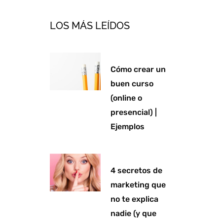
e
l
a
b
d
o
g
o
LOS MÁS LEÍDOS
i
p
r
o
n
e
a
k
m
-
Cómo crear un
f
buen curso
(online o
presencial) |
Ejemplos
4 secretos de
marketing que
no te explica
nadie (y que