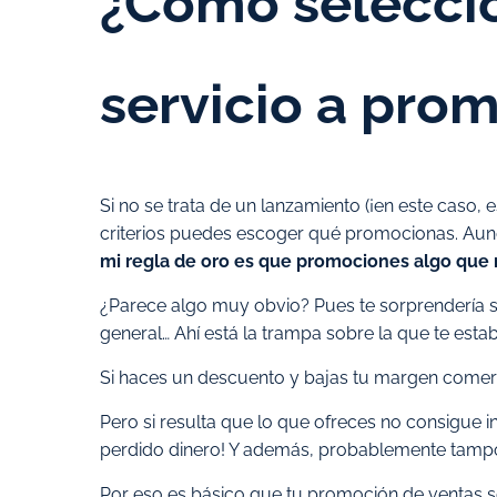
¿Cómo seleccio
servicio a pro
Si no se trata de un lanzamiento (¡en este caso,
criterios puedes escoger qué promocionas. Aunq
mi regla de oro es que promociones algo que r
¿Parece algo muy obvio? Pues te sorprendería 
general… Ahí está la trampa sobre la que te esta
Si haces un descuento y bajas tu margen comer
Pero si resulta que lo que ofreces no consigue 
perdido dinero! Y además, probablemente tamp
Por eso es básico que tu promoción de ventas se