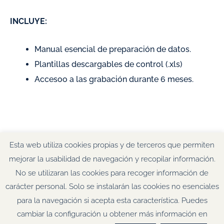
INCLUYE:
Manual esencial de preparación de datos.
Plantillas descargables de control (.xls)
Accesoo a las grabación durante 6 meses.
Esta web utiliza cookies propias y de terceros que permiten
mejorar la usabilidad de navegación y recopilar información.
No se utilizaran las cookies para recoger información de
© Tu Mentora SL. Todos los derechos reservados.
Aviso Legal &
carácter personal. Solo se instalarán las cookies no esenciales
Política de Privacidad
·
Condiciones Generales de Contratación
·
para la navegación si acepta esta característica. Puedes
Política de Cookies.
F
T
L
I
cambiar la configuración u obtener más información en
a
w
i
n