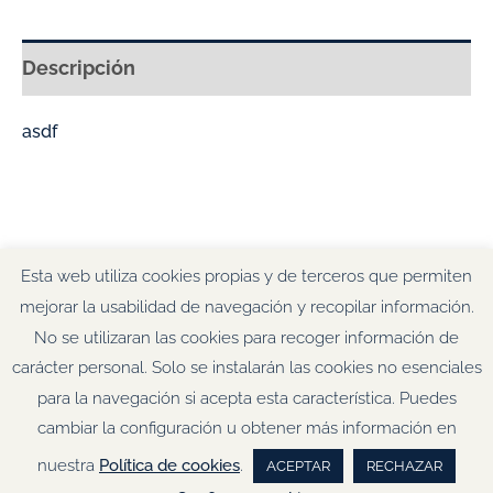
Descripción
asdf
Esta web utiliza cookies propias y de terceros que permiten
mejorar la usabilidad de navegación y recopilar información.
No se utilizaran las cookies para recoger información de
© Tu Mentora SL. Todos los derechos reservados.
Aviso Legal &
carácter personal. Solo se instalarán las cookies no esenciales
Política de Privacidad
·
Condiciones Generales de Contratación
·
para la navegación si acepta esta característica. Puedes
Política de Cookies.
F
T
L
I
cambiar la configuración u obtener más información en
a
w
i
n
c
i
n
s
nuestra
Política de cookies
.
ACEPTAR
RECHAZAR
e
t
k
t
b
t
e
a