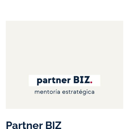
Ir
al
contenido
Partner
BIZ
cantidad
Partner BIZ