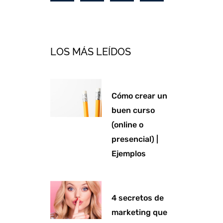
n
v
s
c
k
e
t
e
e
l
a
b
d
o
g
o
LOS MÁS LEÍDOS
i
p
r
o
n
e
a
k
m
-
Cómo crear un
f
buen curso
(online o
presencial) |
Ejemplos
4 secretos de
marketing que