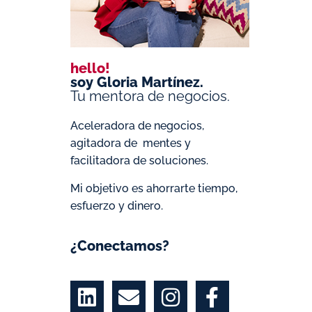
hello!
soy Gloria Martínez.
Tu mentora de negocios.
Aceleradora de negocios,
agitadora de mentes y
facilitadora de soluciones.
Mi objetivo es ahorrarte tiempo,
esfuerzo y dinero.
¿Conectamos?
L
E
I
F
i
n
n
a