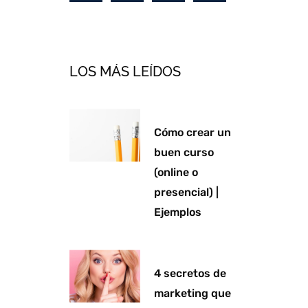
n
v
s
c
k
e
t
e
e
l
a
b
d
o
g
o
LOS MÁS LEÍDOS
i
p
r
o
n
e
a
k
m
-
Cómo crear un
f
buen curso
(online o
presencial) |
Ejemplos
4 secretos de
marketing que