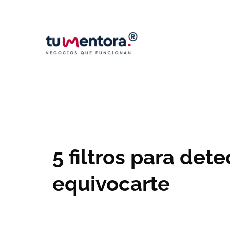
Ir
al
contenido
5 filtros para det
equivocarte