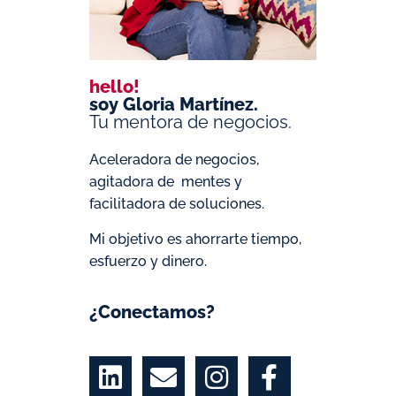
hello!
soy Gloria Martínez.
Tu mentora de negocios.
Aceleradora de negocios,
agitadora de mentes y
facilitadora de soluciones.
Mi objetivo es ahorrarte tiempo,
esfuerzo y dinero.
¿Conectamos?
L
E
I
F
i
n
n
a