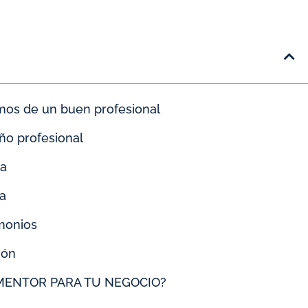
os de un buen profesional
ño profesional
da
ta
monios
ión
 MENTOR PARA TU NEGOCIO?