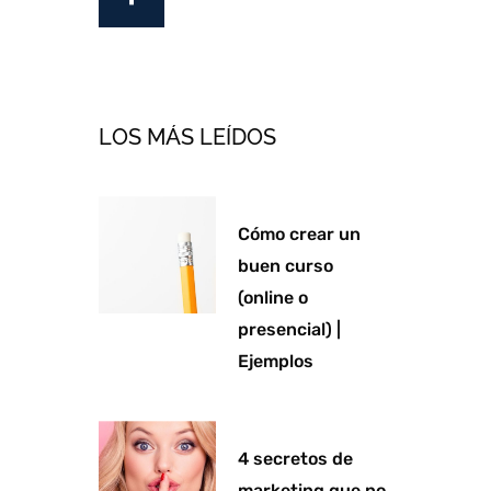
i
o
p
r
n
k
e
a
-
m
f
LOS MÁS LEÍDOS
Cómo crear un
buen curso
(online o
presencial) |
Ejemplos
4 secretos de
marketing que no