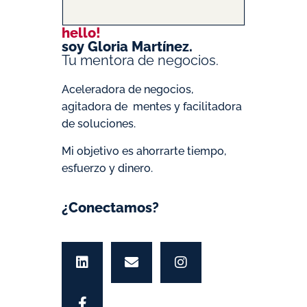
hello!
soy Gloria Martínez.
Tu mentora de negocios.
Aceleradora de negocios,
agitadora de mentes y facilitadora
de soluciones.
Mi objetivo es ahorrarte tiempo,
esfuerzo y dinero.
¿Conectamos?
L
F
E
I
i
a
n
n
n
c
v
s
k
e
e
t
e
b
l
a
d
o
o
g