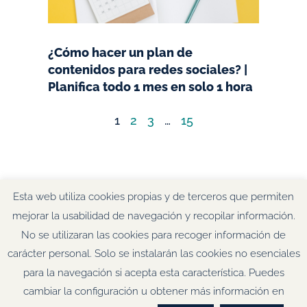
¿Cómo hacer un plan de
contenidos para redes sociales? |
Planifica todo 1 mes en solo 1 hora
1
2
3
…
15
Esta web utiliza cookies propias y de terceros que permiten
mejorar la usabilidad de navegación y recopilar información.
No se utilizaran las cookies para recoger información de
© Tu Mentora SL. Todos los derechos reservados.
carácter personal. Solo se instalarán las cookies no esenciales
Aviso Legal & Política de Privacidad
·
Condiciones
para la navegación si acepta esta característica. Puedes
Generales de Contratación
·
Política de Cookies.
F
T
L
I
cambiar la configuración u obtener más información en
a
w
i
n