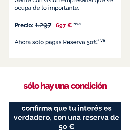
Gente con visión empresarial que se
ocupa de lo importante.
1.297
+iva
Precio:
697 €
+iva
Ahora sólo pagas Reserva 50€
sólo hay una condición
confirma que tu interés es
verdadero, con una
reserva de
50 €