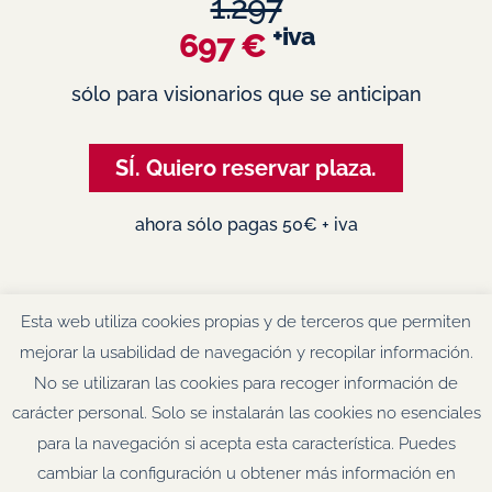
1.297
+iva
697 €
sólo para visionarios que se anticipan
SÍ. Quiero reservar plaza.
ahora sólo pagas 50€ + iva
Esta web utiliza cookies propias y de terceros que permiten
mejorar la usabilidad de navegación y recopilar información.
No se utilizaran las cookies para recoger información de
© Tu Mentora SL. Todos los derechos reservados.
Aviso Legal &
carácter personal. Solo se instalarán las cookies no esenciales
Política de Privacidad
·
Condiciones Generales de Contratación
·
para la navegación si acepta esta característica. Puedes
Política de Cookies.
F
T
L
I
cambiar la configuración u obtener más información en
a
w
i
n