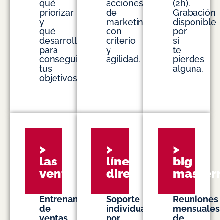
qué
acciones
(2h).
priorizar
de
Grabación
y
marketing
disponible
qué
con
por
desarrollar
criterio
si
para
y
te
conseguir
agilidad.
pierdes
tus
alguna.
objetivos.
>
>
>
las
línea
big
ventas
directa
master
Entrenamientos
Soporte
Reuniones
de
individual
mensuales
ventas
por
de