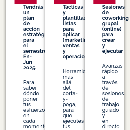
Tendrás
Tácticas
Sesiones
un
y
de
plan
plantillas
coworking
de
listas
grupal
acción
para
(online)
estratégico
aplicar
para
para
(marketing,
crear
el
ventas
y
semestre
y
ejecutar.
En-
operaciones),
Jun
Avanzas
2025.
Herramientas
rápido
más
a
Para
allá
través
saber
del
de
dónde
corta-
sesiones
poner
y-
de
tus
pega,
trabajo
esfuerzos
para
guiado
en
que
y
cada
ejecutes
en
momento,
tus
directo