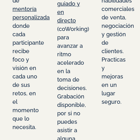
de
habilidades
guiado y
mentoría
comerciales
en
personalizada
de venta,
directo
donde
negociación
(coWorking)
cada
y gestión
para
participante
de
avanzar a
recibe
clientes.
ritmo
foco y
Practicas
acelerado
visión en
y
en la
cada uno
mejoras
toma de
de sus
en un
decisiones.
retos, en
lugar
Grabación
el
seguro.
disponible,
momento
por si no
que lo
puedes
necesita.
asistir a
alguna