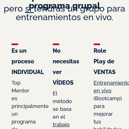
programa grupal
pero
sí
tendrás un grupo para
entrenamientos en vivo.
Es un
No
Role
proceso
necesitas
Play de
INDIVIDUAL
ver
VENTAS
VÍDEOS
Top
Entrenamient
Mentor
en vivo
El
es
(Bootcamp)
método
principalmente
para
se basa
un
mejorar
en el
programa
tus
trabajo