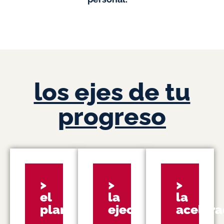
los ejes de tu
progreso
>
>
>
el
la
la
plan
ejecución
acelera