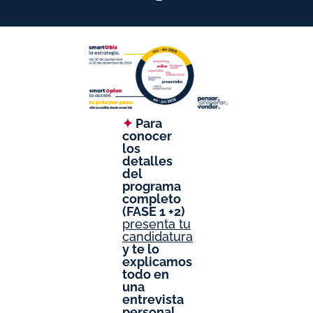
✦
Para
conocer
los
detalles
del
programa
completo
(FASE 1 +2)
presenta tu
candidatura
y te lo
explicamos
todo en
una
entrevista
personal.